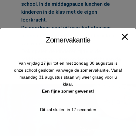
school. In de middagpauze lunchen de
kinderen in de klas met de eigen
leerkracht.
De voorkeur gaat uit naar het eten van
brood met gezond beleg en het drinken
Zomervakantie
van water.
Ook spelen de kinderen tijdens de
middagpauze buiten onder toezicht van de
Van vrijdag 17 juli tot en met zondag 30 augustus is
juffen en meesters van ZeS Sport.
onze school gesloten vanwege de zomervakantie. Vanaf
maandag 31 augustus staan wij weer graag voor u
klaar.
Een fijne zomer gewenst!
Dit zal sluiten in
17
seconden