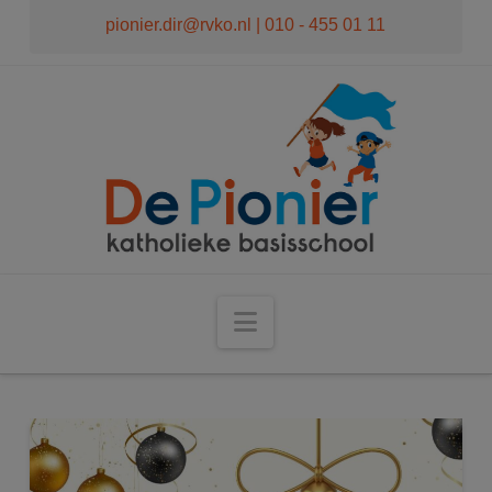
modal-check
pionier.dir@rvko.nl
| 010 - 455 01 11
Navigation