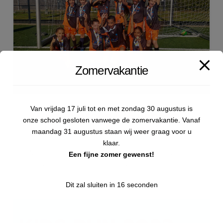
Zomervakantie
Van vrijdag 17 juli tot en met zondag 30 augustus is
Meiden groep 5/6 winnen
onze school gesloten vanwege de zomervakantie. Vanaf
beker voetbaltoernooi
maandag 31 augustus staan wij weer graag voor u
klaar.
Meiden groep 5/6 winnen beker op de finale van
Een fijne zomer gewenst!
het voetbaltoernooi. 3e plaats van Rotterdam.
Dit zal sluiten in
15
seconden