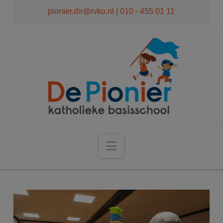
modal-check
pionier.dir@rvko.nl
| 010 - 455 01 11
Navigation