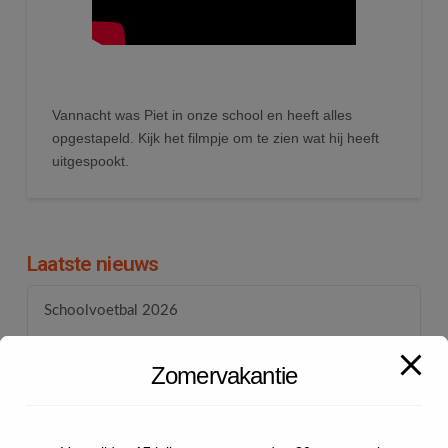
Vannacht was Piet in onze school en heeft alles
opgestapeld. Kijk het filmpje om te zien wat hij heeft
uitgespookt.
Laatste nieuws
Schoolvoetbal 2026
Sportdag onderbouw 2026
Zomervakantie
Kamp groep 8