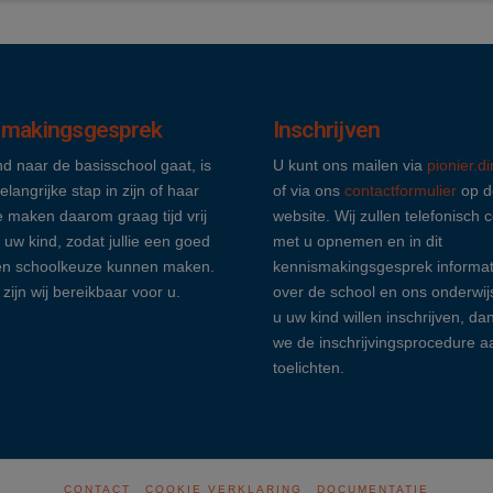
smakingsgesprek
Inschrijven
nd naar de basisschool gaat, is
U kunt ons mailen via
pionier.d
elangrijke stap in zijn of haar
of via ons
contactformulier
op d
 maken daarom graag tijd vrij
website. Wij zullen telefonisch 
 uw kind, zodat jullie een goed
met u opnemen en in dit
n schoolkeuze kunnen maken.
kennismakingsgesprek informat
 zijn wij bereikbaar voor u.
over de school en ons onderwij
u uw kind willen inschrijven, da
we de inschrijvingsprocedure a
toelichten.
CONTACT
COOKIE VERKLARING
DOCUMENTATIE