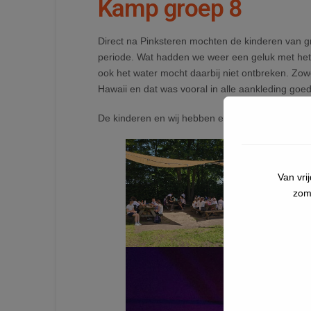
Kamp groep 8
Direct na Pinksteren mochten de kinderen van g
periode. Wat hadden we weer een geluk met het 
ook het water mocht daarbij niet ontbreken. Zow
Hawaii en dat was vooral in alle aankleding goed
De kinderen en wij hebben enorm genoten!
Van vri
zom