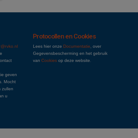
Protocollen en Cookies
ir@rvko.nl
Lees hier onze
Documentatie
, over
e
Gegevensbescherming en het gebruik
contact
van
Cookies
op deze website.
ie geven
s. Mocht
n zullen
an u