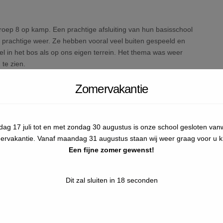
roep 8 op kamp. Een prachtige afsluiting van hun basisschool
prachtige weer. Ze hebben vooral veel buiten gespeeld en
el in het bos als op ons eigen terrein. Het thema was weer
 te zien.
Zomervakantie
jdag 17 juli tot en met zondag 30 augustus is onze school gesloten va
ervakantie. Vanaf maandag 31 augustus staan wij weer graag voor u kl
Een fijne zomer gewenst!
Dit zal sluiten in
17
seconden