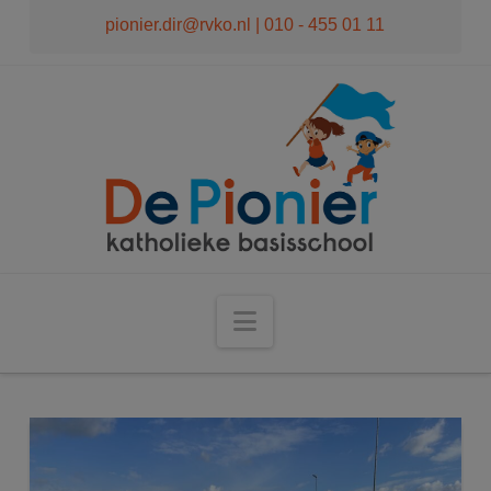
modal-check
pionier.dir@rvko.nl
| 010 - 455 01 11
Navigation