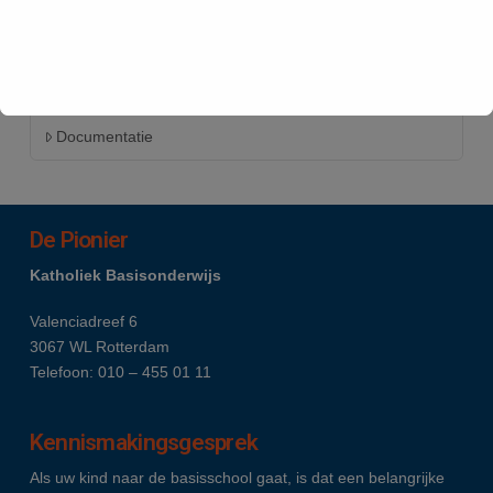
Contact
Cookie verklaring
Documentatie
De Pionier
Katholiek Basisonderwijs
Valenciadreef 6
3067 WL Rotterdam
Telefoon: 010 – 455 01 11
Kennismakingsgesprek
Als uw kind naar de basisschool gaat, is dat een belangrijke