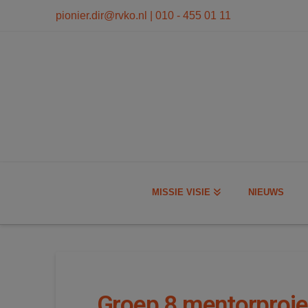
modal-check
pionier.dir@rvko.nl
| 010 - 455 01 11
MISSIE VISIE
NIEUWS
Groep 8 mentorproje