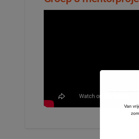
Van vri
zom