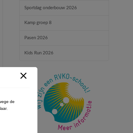
Sportdag onderbouw 2026
Kamp groep 8
Pasen 2026
Kids Run 2026
nwege de
aar.