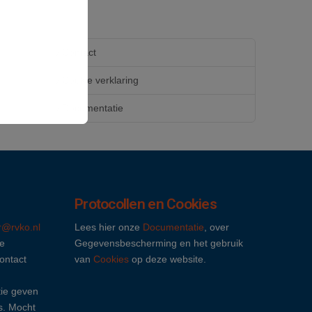
Contact
Cookie verklaring
Documentatie
Protocollen en Cookies
ir@rvko.nl
Lees hier onze
Documentatie
, over
e
Gegevensbescherming en het gebruik
contact
van
Cookies
op deze website.
ie geven
s. Mocht