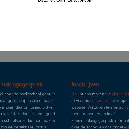
Dit zal sluiten in
17
seconden
smakingsgesprek
Inschrijven
nd naar de basisschool gaat, is
U kunt ons mailen via
pionier.d
elangrijke stap in zijn of haar
of via ons
contactformulier
op d
 maken daarom graag tijd vrij
website. Wij zullen telefonisch 
 uw kind, zodat jullie een goed
met u opnemen en in dit
n schoolkeuze kunnen maken.
kennismakingsgesprek informat
 zijn wij bereikbaar voor u.
over de school en ons onderwij