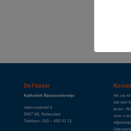
De Pionier
Kenni
Katholiek Basisonderwijs
Als uw ki
dat een b
Valenciadreef 6
leven. We
3067 WL Rotterdam
voor u en
Telefoon: 010 – 455 01 11
afgewoge
Uiteraard