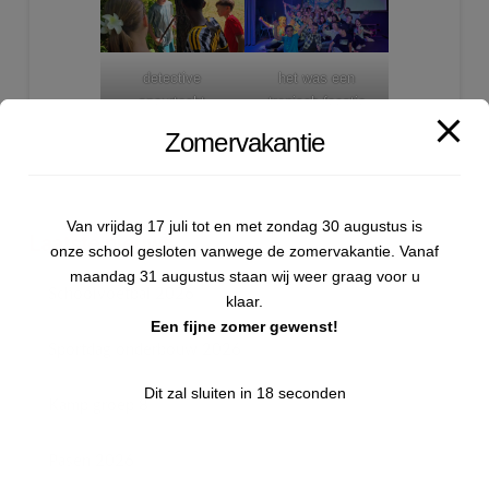
detective
het was een
speurtocht
tropisch feestje
Zomervakantie
Van vrijdag 17 juli tot en met zondag 30 augustus is
Laatste nieuws
onze school gesloten vanwege de zomervakantie. Vanaf
maandag 31 augustus staan wij weer graag voor u
Schoolvoetbal 2026
klaar.
Een fijne zomer gewenst!
Sportdag onderbouw 2026
Dit zal sluiten in
17
seconden
Kamp groep 8
Pasen 2026