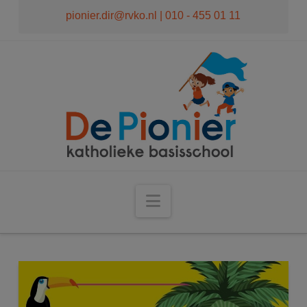
modal-check
pionier.dir@rvko.nl
| 010 - 455 01 11
Navigation