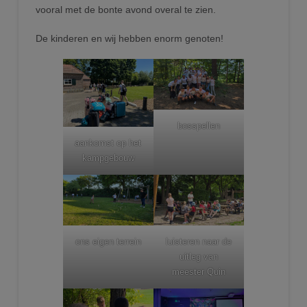
vooral met de bonte avond overal te zien.
De kinderen en wij hebben enorm genoten!
bosspellen
aankomst op het
kampgebouw
ons eigen terrein
luisteren naar de
uitleg van
meester Quin