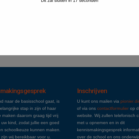
Dit zal sluiten in
16
seconden
smakingsgesprek
Inschrijven
nd naar de basisschool gaat, is
U kunt ons mailen via
pionier.d
elangrijke stap in zijn of haar
of via ons
contactformulier
op d
 maken daarom graag tijd vrij
website. Wij zullen telefonisch 
 uw kind, zodat jullie een goed
met u opnemen en in dit
n schoolkeuze kunnen maken.
kennismakingsgesprek informat
 zijn wij bereikbaar voor u.
over de school en ons onderwij