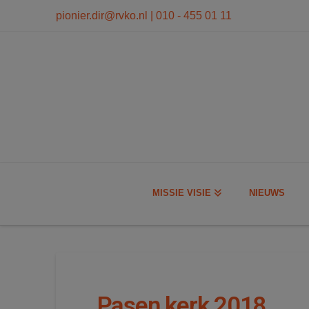
modal-check
pionier.dir@rvko.nl
| 010 - 455 01 11
MISSIE VISIE
NIEUWS
Pasen kerk 2018