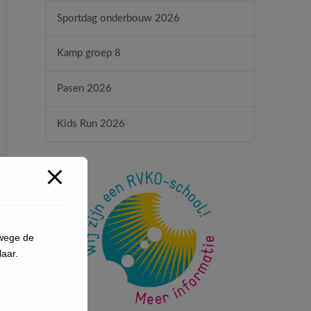
Sportdag onderbouw 2026
Kamp groep 8
Pasen 2026
Kids Run 2026
nwege de
aar.