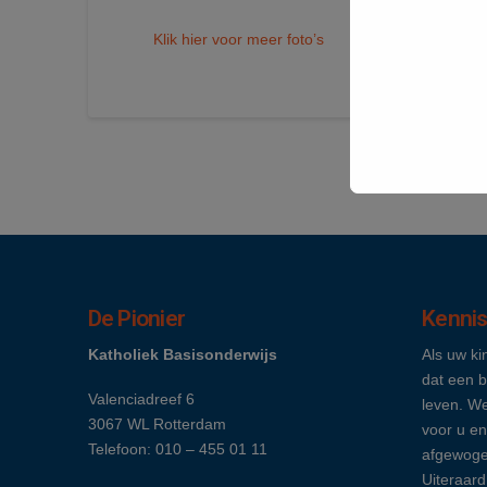
Klik hier voor meer foto’s
De Pionier
Kenni
Katholiek Basisonderwijs
Als uw ki
dat een b
Valenciadreef 6
leven. We
3067 WL Rotterdam
voor u en
Telefoon: 010 – 455 01 11
afgewoge
Uiteraard