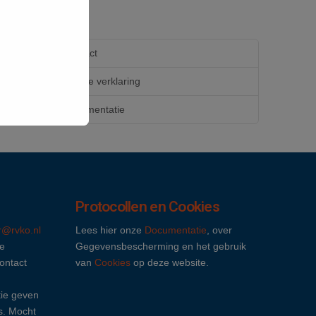
Contact
Cookie verklaring
Documentatie
Protocollen en Cookies
ir@rvko.nl
Lees hier onze
Documentatie
, over
e
Gegevensbescherming en het gebruik
contact
van
Cookies
op deze website.
ie geven
s. Mocht