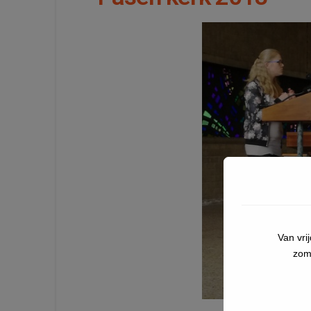
Van vri
zom