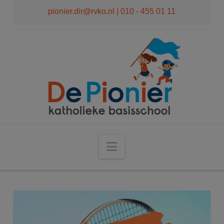
modal-check
pionier.dir@rvko.nl
| 010 - 455 01 11
Navigation